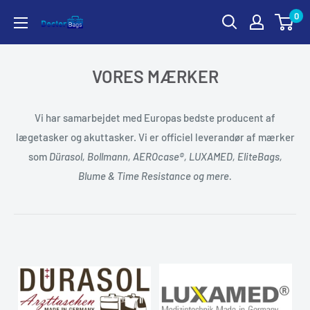
Gå
0
til
indhold
VORES MÆRKER
Vi har samarbejdet med Europas bedste producent af
lægetasker og akuttasker. Vi er officiel leverandør af mærker
som
Dürasol, Bollmann, AEROcase®, LUXAMED, EliteBags,
Blume & Time Resistance og mere.